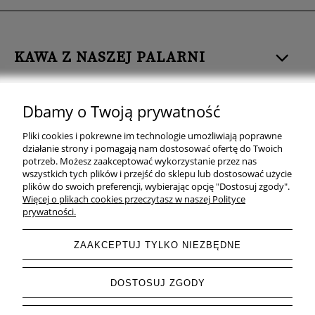
KAWA Z NASZEJ PALARNI
HERBATA
Dbamy o Twoją prywatność
ZDROWA ŻYWNOŚĆ
Pliki cookies i pokrewne im technologie umożliwiają poprawne
działanie strony i pomagają nam dostosować ofertę do Twoich
ZOBACZ TEŻ
potrzeb. Możesz zaakceptować wykorzystanie przez nas
wszystkich tych plików i przejść do sklepu lub dostosować użycie
plików do swoich preferencji, wybierając opcję "Dostosuj zgody".
OBSERWUJ NAS
Więcej o plikach cookies przeczytasz w naszej Polityce
prywatności.
ZAAKCEPTUJ TYLKO NIEZBĘDNE
pokaż pełną wersję strony
DOSTOSUJ ZGODY
Sklep internetowy Shoper.pl