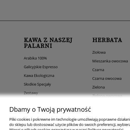
KAWA Z NASZEJ
HERBATA
PALARNI
Ziołowa
Arabika 100%
Mieszanka owocowa
Galicyjskie Espresso
Czarna
Kawa Ekologiczna
Czarna owocowa
Słodkie Specjały
Zielona
Zestawy
Zielona owocowa
Akcesoria do kawy
Dbamy o Twoją prywatność
Pliki cookies i pokrewne im technologie umożliwiają poprawne działa
do sklepu lub dostosować użycie plików do swoich preferencji, wybiera
Więcej o plikach cookies przeczytasz w naszej Polityce prywatności.