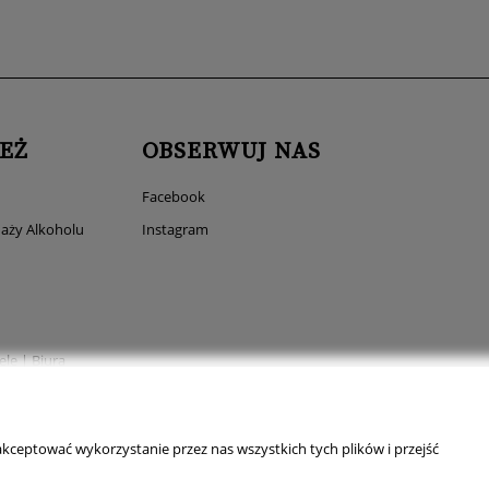
EŻ
OBSERWUJ NAS
Facebook
aży Alkoholu
Instagram
ele | Biura
kceptować wykorzystanie przez nas wszystkich tych plików i przejść