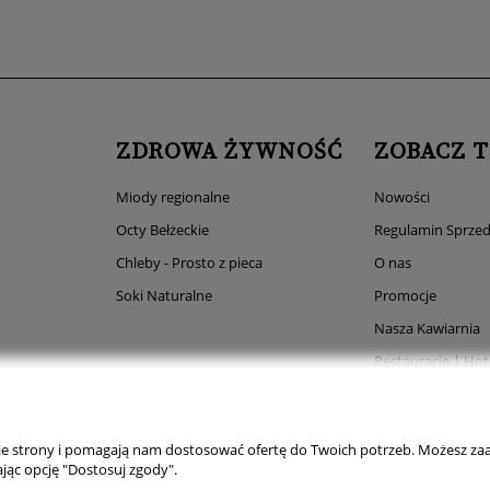
ZDROWA ŻYWNOŚĆ
ZOBACZ T
Miody regionalne
Nowości
Octy Bełżeckie
Regulamin Sprzed
Chleby - Prosto z pieca
O nas
Soki Naturalne
Promocje
Nasza Kawiarnia
Restauracje | Hot
Eventy
Dane firmowe
nie strony i pomagają nam dostosować ofertę do Twoich potrzeb. Możesz zaa
Regulamin Sklepu
jąc opcję "Dostosuj zgody".