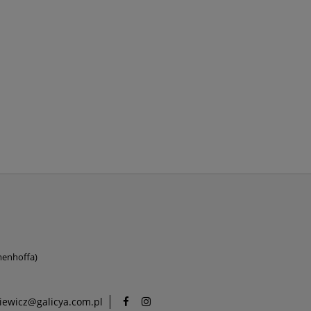
amenhoffa)
ewicz@galicya.com.pl