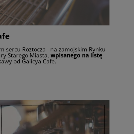
afe
 sercu Roztocza –na zamojskim Rynku
ury Starego Miasta,
wpisanego na listę
 kawy od Galicya Cafe.