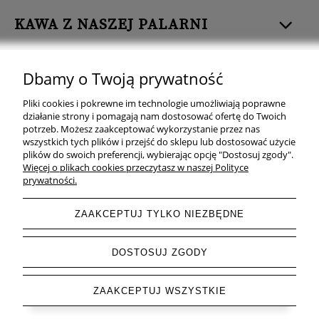
KAWA Z NASZEJ PALARNI
HERBATA
Dbamy o Twoją prywatność
ZDROWA ŻYWNOŚĆ
Pliki cookies i pokrewne im technologie umożliwiają poprawne
działanie strony i pomagają nam dostosować ofertę do Twoich
ZOBACZ TEŻ
potrzeb. Możesz zaakceptować wykorzystanie przez nas
wszystkich tych plików i przejść do sklepu lub dostosować użycie
plików do swoich preferencji, wybierając opcję "Dostosuj zgody".
OBSERWUJ NAS
Więcej o plikach cookies przeczytasz w naszej Polityce
prywatności.
ZAAKCEPTUJ TYLKO NIEZBĘDNE
pokaż pełną wersję strony
DOSTOSUJ ZGODY
Sklep internetowy Shoper.pl
ZAAKCEPTUJ WSZYSTKIE