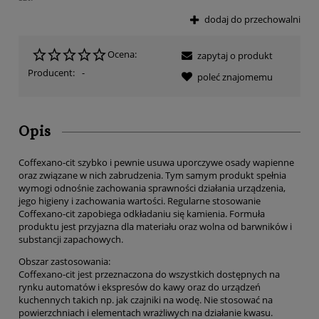
dodaj do przechowalni
Ocena:
zapytaj o produkt
Producent:
-
poleć znajomemu
Opis
Coffexano-cit szybko i pewnie usuwa uporczywe osady wapienne
oraz związane w nich zabrudzenia. Tym samym produkt spełnia
wymogi odnośnie zachowania sprawności działania urządzenia,
jego higieny i zachowania wartości. Regularne stosowanie
Coffexano-cit zapobiega odkładaniu się kamienia. Formuła
produktu jest przyjazna dla materiału oraz wolna od barwników i
substancji zapachowych.
Obszar zastosowania:
Coffexano-cit jest przeznaczona do wszystkich dostępnych na
rynku automatów i ekspresów do kawy oraz do urządzeń
kuchennych takich np. jak czajniki na wodę. Nie stosować na
powierzchniach i elementach wrażliwych na działanie kwasu.