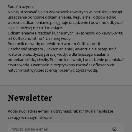
Sposób użycia:
Należy stosować się do wskazówek zawartych w instrukcji obsługi
urządzenia odnośnie odkamieniania. Regularne i odpowiednio
wczesne odkamienianie pielęgnuje urządzenie i powinno odbywać
się nie później niż co 3 miesiące.
Odkamienianie urządzeń kuchennych i ekspresów do kawy:50-100
ml Coffexano-cit na 1 L zimnej wody
Pojemnik na wodę napełnić roztworem Coffexano-cit.
Uruchomić program „Odkamienianie”, ewentualnie przepuścić
roztwór przez dyszę gorącej wody, a dla lepszego działania
odczekać krótką chwilę. Pojemnik na wodę i urządzenie przepłukać
czystą wodą. Ewentualnie rozpryskany roztwór Coffexano-cit
natychmiast wytrzeć ścierką i przemyć czystą wodą.
Newsletter
Podaj swój adres e-mail, a otrzymasz rabat 10% na najbliższe
zakupy w naszym sklepie!