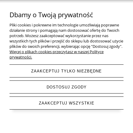
HERBATA
Dbamy o Twoją prywatność
ZDROWA ŻYWNOŚĆ
Pliki cookies i pokrewne im technologie umożliwiają poprawne
działanie strony i pomagają nam dostosować ofertę do Twoich
ZOBACZ TEŻ
potrzeb. Możesz zaakceptować wykorzystanie przez nas
wszystkich tych plików i przejść do sklepu lub dostosować użycie
plików do swoich preferencji, wybierając opcję "Dostosuj zgody".
OBSERWUJ NAS
Więcej o plikach cookies przeczytasz w naszej Polityce
prywatności.
ZAAKCEPTUJ TYLKO NIEZBĘDNE
pokaż pełną wersję strony
DOSTOSUJ ZGODY
Sklep internetowy Shoper.pl
ZAAKCEPTUJ WSZYSTKIE