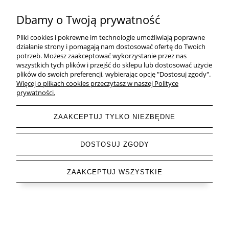
HERBATA
Dbamy o Twoją prywatność
ZDROWA ŻYWNOŚĆ
Pliki cookies i pokrewne im technologie umożliwiają poprawne
działanie strony i pomagają nam dostosować ofertę do Twoich
ZOBACZ TEŻ
potrzeb. Możesz zaakceptować wykorzystanie przez nas
wszystkich tych plików i przejść do sklepu lub dostosować użycie
plików do swoich preferencji, wybierając opcję "Dostosuj zgody".
OBSERWUJ NAS
Więcej o plikach cookies przeczytasz w naszej Polityce
prywatności.
ZAAKCEPTUJ TYLKO NIEZBĘDNE
pokaż pełną wersję strony
DOSTOSUJ ZGODY
Sklep internetowy Shoper.pl
ZAAKCEPTUJ WSZYSTKIE