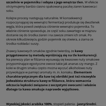
szczelnie w pojemniku i odsysa z jego wnętrza tlen.
W efekcie
otrzymujemy bardzo ciasno spakowaną paczkę ziaren kawowca i
soku.
Kolejne procesy następują naturalnie. W konsekwencji
rozpoczynającej się wewnątrz fermentacji produkuje się dwutlenek
węgla, która powoli zwiększa ciśnienie wewnątrz pojemnika. To
właśnie ciśnienie spowoduje, że część soku zawartego w miąższu
dostanie się do środka ziaren i na zawsze zmieni ich smak. Po
okresie kilkudziesięciu godzin pojemnik się otwiera, a ziarna ze
środka rozkłada i suszy.
Znawcy kawowych smaków zgodnie twierdzą, że
kawy
przygotowane tą metodą wyróżniają się na tle konkurencji
.
Na pierwszy plan w filiżance wysuwają się kwasowe nuty smakowe
przypominające egzotyczne owoce takie jak ananas czy mango. Z
kolei w drugim smaku często można wyczuć alkoholowe nuty
przywołujące w pamięci aromaty m. in. koniaku.
Elementem
charakterystycznym dla kaw tej obróbki jest też niezwykle
jedwabista struktura kawy w filiżance, która wzmacnia
odczucia lepkości związane z soczystymi owocami i właśnie
dlatego ta kawa smakuje naprawde wyjątkowo.
Wysokiej jskości arabika 100%
, stopień palenia -
jasny/średni
.