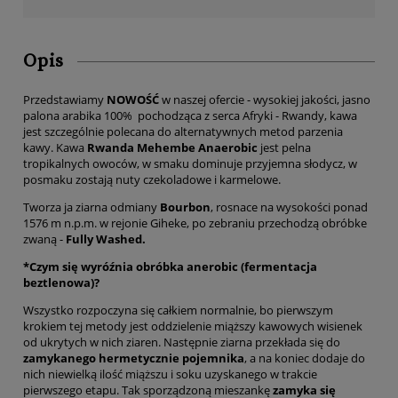
Opis
Przedstawiamy
NOWOŚĆ
w naszej ofercie - wysokiej jakości, jasno
palona arabika 100% pochodząca z serca Afryki - Rwandy, kawa
jest szczególnie polecana do alternatywnych metod parzenia
kawy. Kawa
Rwanda Mehembe Anaerobic
jest pelna
tropikalnych owoców, w smaku dominuje przyjemna słodycz, w
posmaku zostają nuty czekoladowe i karmelowe.
Tworza ja ziarna odmiany
Bourbon
, rosnace na wysokości ponad
1576 m n.p.m. w rejonie Giheke, po zebraniu przechodzą obróbke
zwaną -
Fully Washed.
*Czym się wyróźnia obróbka anerobic (fermentacja
beztlenowa)?
Wszystko rozpoczyna się całkiem normalnie, bo pierwszym
krokiem tej metody jest oddzielenie miąższy kawowych wisienek
od ukrytych w nich ziaren. Następnie ziarna przekłada się do
zamykanego hermetycznie pojemnika
, a na koniec dodaje do
nich niewielką ilość miąższu i soku uzyskanego w trakcie
pierwszego etapu. Tak sporządzoną mieszankę
zamyka się